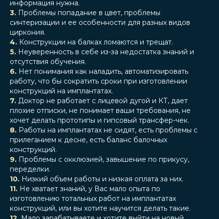
информация нужна.
3.
Проблемы попадание в цвет, проблемы
синтеризации и ее особенности для разных видов
циркония.
4.
Конструкции на балках ломаются и трещат.
5.
Неуверенность в себе из-за недостатка знаний и
отсутствия обучения.
6.
Нет понимания как наладить, автоматизировать
работу, что бы сократить сроки при изготовлении
конструкций на имплантатах.
7.
Доктор не работает с лицевой дугой и КТ, дает
плохие отписки, не понимает ваши требования, не
хочет делать прототипы и гипсовый трансфер-чек.
8.
Работы на имплантатах не сидят, есть проблемы с
прилеганием к десне, есть баланс балочных
конструкций.
9.
Проблемы с окклюзией, завышение по прикусу,
переделки.
10.
Низкий объем работы и низкая оплата за них.
11.
Не хватает знаний, у Вас мало опыта по
изготовлению тотальных работ на имплантатах
конструкций, или вы хотите научится делать такие.
12.
Мало зарабатываете и хотите выйти на новый