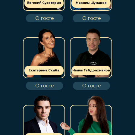
Евгений Сухотерин
Максим Шумаков
О госте
О госте
Екатерина Скиба
Наиль Габдрахманов
О госте
О госте