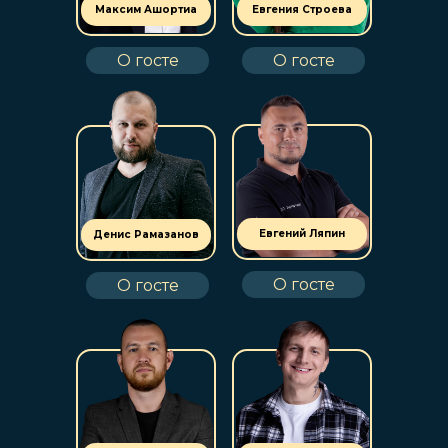
Максим Ашортиа
Евгения Строева
О госте
О госте
Евгений Ляпин
Денис Рамазанов
О госте
О госте