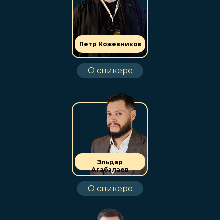
Петр Кожевников
О спикере
Эльдар
Агабалаев
О спикере