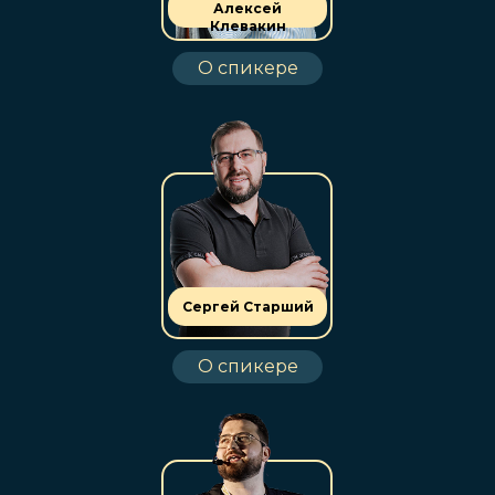
Алексей
Клевакин
О спикере
Сергей Старший
О спикере