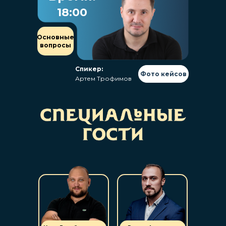
18:00
Основные
вопросы
Спикер:
Фото кейсов
Артем Трофимов