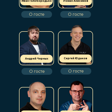
Иван Голобородько
Роман Анисимов
О госте
О госте
Сергей Юдаков
Андрей Черных
О госте
О госте